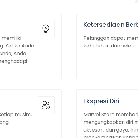
Ketersediaan Be
 memiliki
Pelanggan dapat memil
g. Ketika Anda
kebutuhan dan selera
Anda, Anda
 menghadapi
Ekspresi Diri
Setiap musim,
Marvel Store memberi
yang
mengungkapkan diri me
aksesori, dan gaya. Ini
menyampaikan kepribad